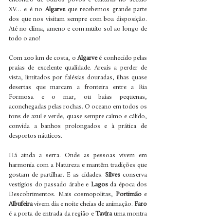
XV… e é no 
Algarve
 que recebemos grande parte 
dos que nos visitam sempre com boa disposição. 
Até no clima, ameno e com muito sol ao longo de 
todo o ano!
Com 200 km de costa, o 
Algarve
 é conhecido pelas 
praias de excelente qualidade. Areais a perder de 
vista, limitados por falésias douradas, ilhas quase 
desertas que marcam a fronteira entre a Ria 
Formosa e o mar, ou baías pequenas, 
aconchegadas pelas rochas. O oceano em todos os 
tons de azul e verde, quase sempre calmo e cálido, 
convida a banhos prolongados e à prática de 
desportos náuticos.
Há ainda a serra. Onde as pessoas vivem em 
harmonia com a Natureza e mantêm tradições que 
gostam de partilhar. E as cidades. 
Silves
 conserva 
vestígios do passado árabe e 
Lagos
 da época dos 
Descobrimentos. Mais cosmopolitas, 
Portimão
 e 
Albufeira
 vivem dia e noite cheias de animação. 
Faro
é a porta de entrada da região e 
Tavira
 uma montra 