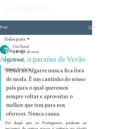
Post
Todos posts
I Go Travel
Todos posts
4 de ago. de 2020
Algarve, o paraíso de Verão
I Go Travel
Luxury Services
Férias no Algarve nunca fica fora 
de moda. É um cantinho do nosso 
país para o qual queremos 
sempre voltar e aproveitar o 
melhor que tem para nos 
oferecer. Nunca cansa.
Foi daqui que os Portugueses partiram ao 
encontro de outros povos e culturas no século 