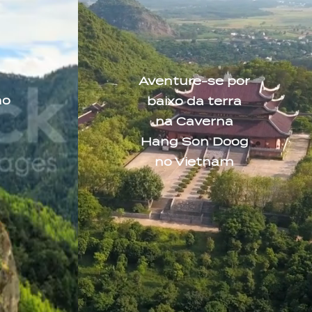
Aventure-se por
ho
baixo da terra
na Caverna
Hang Son Doog
no Vietnam