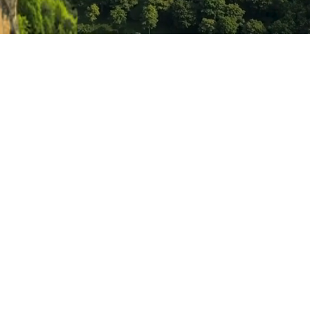
Alameda dos Oceanos
nº31 B
1990-197 Lisboa, Portugal
geral@igotravel.pt
218936232/31
amada para rede fixa nacional)
925963286
ada para rede móvel nacional)