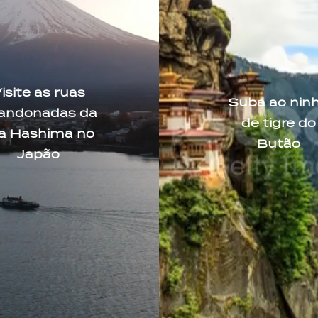
isite as ruas
Suba ao nin
andonadas da
de tigre do
ha Hashima no
Butão
Japão