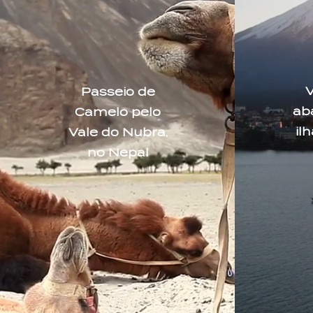
V
Passeio de
ab
Camelo pelo
il
Vale do Nubra,
no Nepal