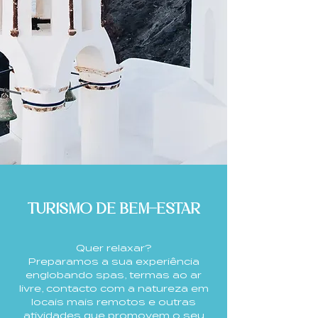
TURISMO DE BEM-ESTAR
Quer relaxar?
Preparamos a sua experiência
englobando spas, termas ao ar
livre, contacto com a natureza em
locais mais remotos e outras
atividades que promovem o seu