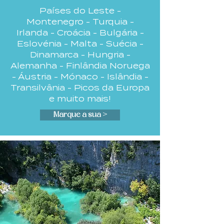
Países do Leste -
Montenegro - Turquia -
Irlanda - Croácia - Bulgária -
Eslovénia - Malta - Suécia -
Dinamarca - Hungria -
Alemanha - Finlândia Noruega
- Áustria - Mónaco - Islândia -
Transilvânia -
Picos da Europa
e muito mais!
Marque a sua >