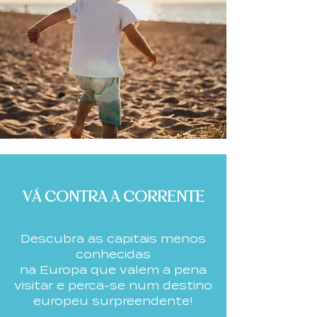
​VÁ CONTRA A CORRENTE
Descubra as capitais menos
conhecidas
na Europa que valem a pena
visitar e perca-se num destino
europeu surpreendente!