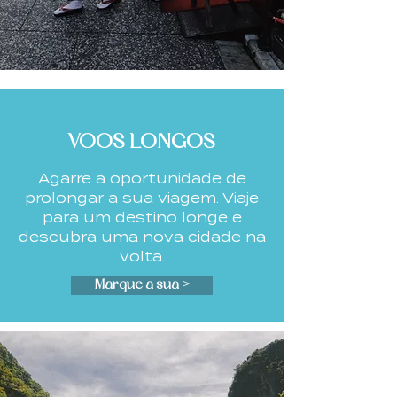
VOOS LONGOS
Agarre a oportunidade de
prolongar
a sua viagem. Viaje
para um destino longe
e
descubra uma nova cidade na
volta.
Marque a sua >