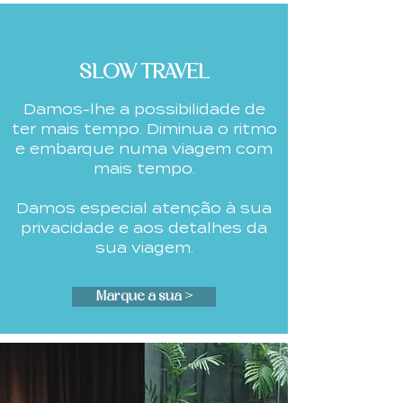
SLOW TRAVEL
Damos-lhe a possibilidade de
ter mais tempo.
Diminua o ritmo
e embarque numa viagem
com
mais tempo.
Damos especial atenção à sua
privacidade
e aos detalhes da
sua viagem.
Marque a sua >